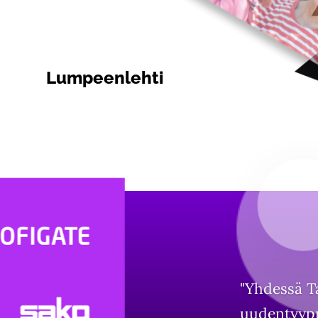
Lumpeenlehti
"Yhdessä T
uudentyypp