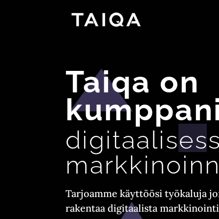
Taiqa on
kumppan
digitaalises
markkinoin
Tarjoamme käyttöösi työkaluja joil
rakentaa digitaalista markkinointi