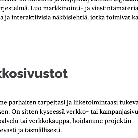
ärjestelmä. Luo markkinointi- ja viestintämateria
a ja interaktiivisia näköislehtiä, jotka toimivat ka
kkosivustot
e parhaiten tarpeitasi ja liiketoimintaasi tukev
en. On sitten kyseessä verkko- tai kampanjasivu
palvelu tai verkkokauppa, hoidamme projektin
evasti ja täsmällisesti.