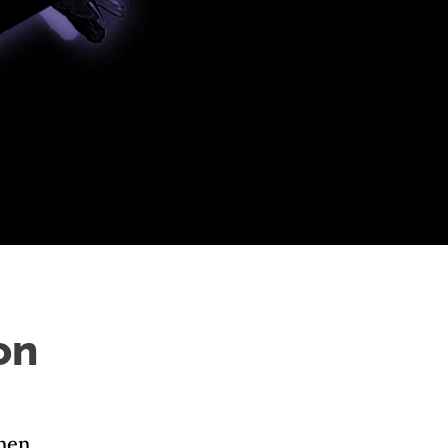
on
inen