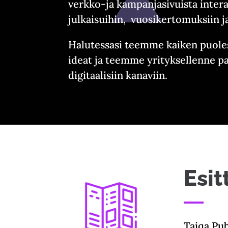
verkko-ja kampanjasivuista interak
julkaisuihin, vuosikertomuksiin ja
Halutessasi teemme kaiken puole
ideat ja teemme yrityksellenne p
digitaalisiin kanaviin.
Esit
Taiqa Pub