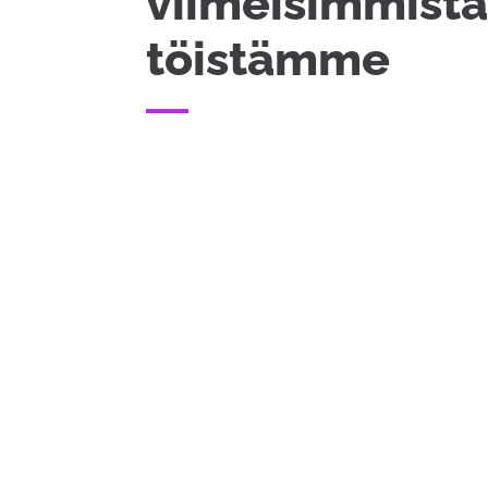
viimeisimmist
töistämme