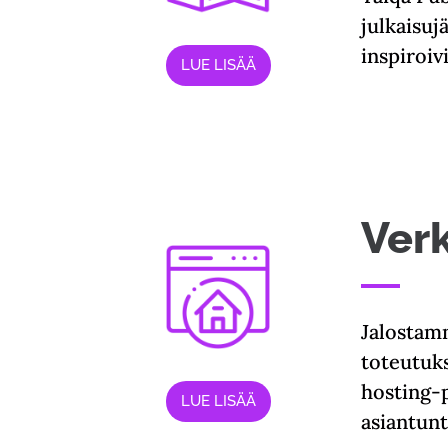
julkaisuj
inspiroivi
LUE LISÄÄ
Ver
Jalostamm
toteutuks
hosting-
LUE LISÄÄ
asiantunt