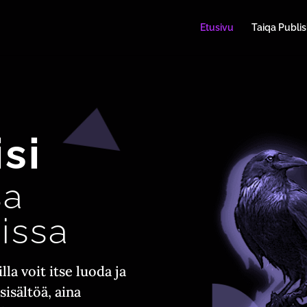
Etusivu
Taiqa Publis
isi
sa
nissa
la voit itse luoda ja
sisältöä, aina