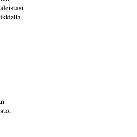
aleistasi
ikkialla.
an
sto,