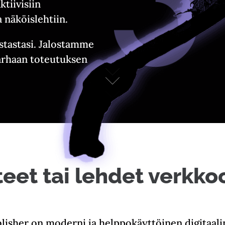
tiivisiin
 näköislehtiin.
stastasi. Jalostamme
arhaan toteutuksen
teet tai lehdet verkko
lisher on moderni ja helppokäyttöinen digitaal