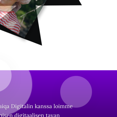
aiqa Digitalin kanssa loimme
isen digitaalisen tavan