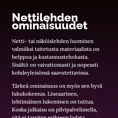
Nettilehden
ominaisuudet
Netti- tai näköislehden luominen
valmiiksi taitetusta materiaalista on
helppoa ja kustannustehokasta.
Sisältö on vaivattomasti ja nopeasti
kohdeyleisönsä saavutettavissa.
Tärkeä ominaisuus on myös sen hyvä
lukukokemus. Lineaarinen,
lehtimäinen lukeminen on tuttua.
Koska julkaisu on pilvipalvelimella,
sitä ei tarvitse erikseen ladata