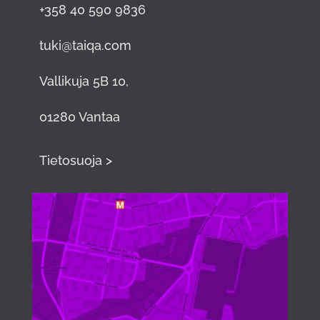
+358 40 590 9836
tuki@taiqa.com
Vallikuja 5B 10,
01280 Vantaa
Tietosuoja >