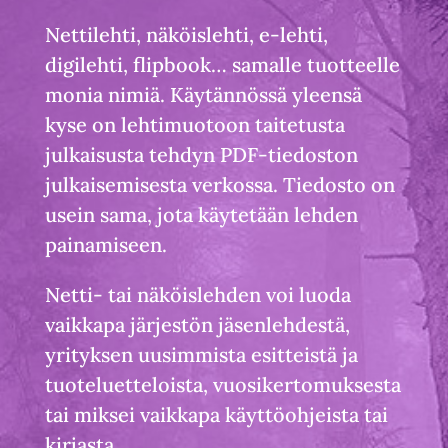
Nettilehti, näköislehti, e-lehti,
digilehti, flipbook… samalle tuotteelle
monia nimiä. Käytännössä yleensä
kyse on lehtimuotoon taitetusta
julkaisusta tehdyn PDF-tiedoston
julkaisemisesta verkossa. Tiedosto on
usein sama, jota käytetään lehden
painamiseen.
Netti- tai näköislehden voi luoda
vaikkapa järjestön jäsenlehdestä,
yrityksen uusimmista esitteistä ja
tuoteluetteloista, vuosikertomuksesta
tai miksei vaikkapa käyttöohjeista tai
kirjasta.