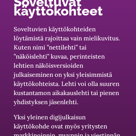
Soveltuvat
käyttökohteet
Soveltuvien käyttökohteiden
löytämistä rajoittaa vain mielikuvitus.
Kuten nimi ”nettilehti” tai
”näköislehti” kuvaa, perinteisten
lehtien näköisversioiden
julkaiseminen on yksi yleisimmistä
käyttökohteista. Lehti voi olla suuren
kustantamon aikakauslehti tai pienen
yhdistyksen jäsenlehti.
Yksi yleinen digijulkaisun
käyttökohde ovat myös yritysten
markkinoinnin, myynnin ja viestinnän