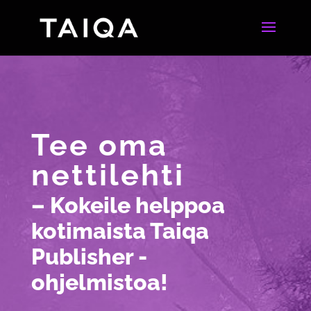
Tee oma
nettilehti
– Kokeile helppoa
kotimaista
Taiqa
Publisher -
ohjelmistoa!