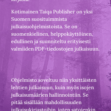
Kotimainen Taiqa Publisher on yksi
Suomen suosituimmista
julkaisuohjelmistoista. Se on
suomenkielinen, helppokäyttöinen,
edullinen ja suunniteltu erityisesti
valmiiden PDF-tiedostojen julkaisuun.
Ohjelmisto soveltuu niin yksittäisten
lehtien julkaisuun, kuin myös isojen
julkaisumäärien hallinnointiin. Se
pitää sisällään mahdollisuuden
julkaisukirjastoihin, joten satojenkin